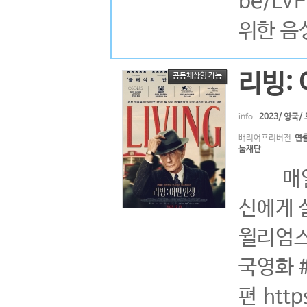
be/LV
위한 음성
리빙:
공동체상영 가능
info.
2023/ 영국/
배리어프리버전
연출
눔재단
매일 정
신에게 
윌리엄스
국영화 
편 http