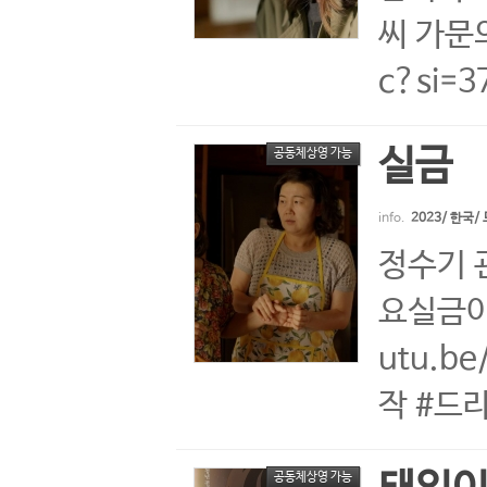
씨 가문의
c?si
실금
공동체상영 가능
info.
2023/ 한국
정수기 
요실금이 
utu.b
작 #드
공동체상영 가능