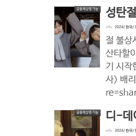
성탄절
공동체상영 가능
info.
2024/ 한국
절 불상
산타할아
기 시작
사> 배리
re=sha
디-데
공동체상영 가능
info.
2024/ 한국/