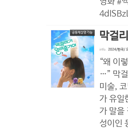
영화 #액
4dISBz
막걸리
공동체상영 가능
info.
2024/한국/
“왜 이렇
…” 막
미술, 
가 유일
가 말을
성이인 