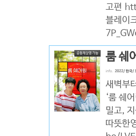
고편 htt
블레이크>
7P_GW
룸 쉐
공동체상영 가능
info.
2022/ 한국/
새벽부터
‘룸 쉐
밀고, 
따뜻한영화