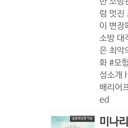
한 소방
럼 멋진
이 변장
소방 대
은 최악
화 #모
성소개 ht
배리어프리
ed
미나
공동체상영 가능