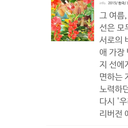
info.
2015/ 한국
그 여름
선은 모
서로의 
애 가장
지 선에
면하는 
노력하던
다시 '
리버전 예