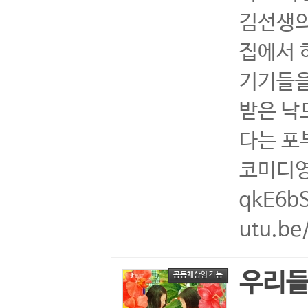
김선생의
집에서 
기기들을
받은 낙
다는 포
코미디영화
qkE6b
utu.be
우리
공동체상영 가능