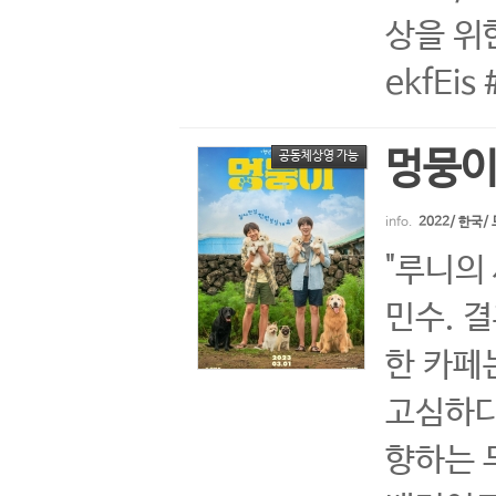
상을 위한
ekfEi
멍뭉
공동체상영 가능
info.
2022/ 한국
"루니의
민수. 
한 카페
고심하다
향하는 