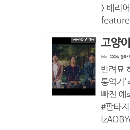
> 배리어
featu
고양이
공동체상영 가능
info.
2024/ 한국
반려묘 
통역기’
빠진 예
#판타지영
lzAOBY