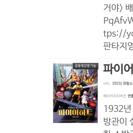
거야> 배
PqAf
tps:/
판타지영
파이
공동체상영 가능
info.
2023/ 프랑
배리어프리버전
연
1932
방관이 