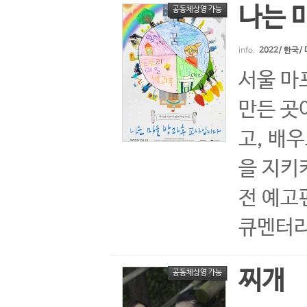
나는 
공동체상영 가능
info.
2022/ 한국
서울 마
만든 곳
고, 배
을 지키
전 예고편 
큐멘터리
찌개
공동체상영 가능