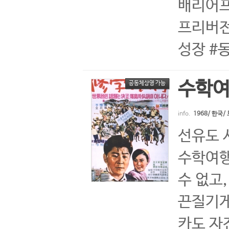
배리어프리
프리버전 
성장 #
수학
공동체상영 가능
info.
1968/ 한국
선유도 
수학여행
수 없고
끈질기게
카도 자