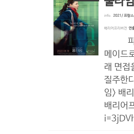
풀타
info.
2021/ 프랑
배리어프리버전
연출
파리 교
메이드로
래 면접
질주한다
임> 배리
배리어프리
i=3jD