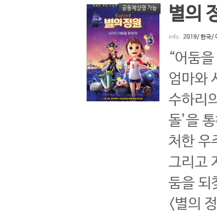
별의 
공동체상영 가능
info.
2019/ 한국
“어둠을
엄마와 
수하리의
돌’을 
처한 우
그리고 
둠을 되
<별의 정