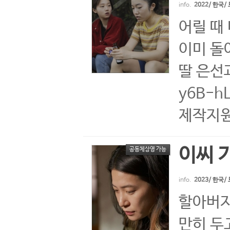
info.
2022/ 한국
어릴 때
이미 돌
딸 은선과
y6B-h
제작지
이씨 
공동체상영 가능
info.
2023/ 한국
할아버지
만히 두