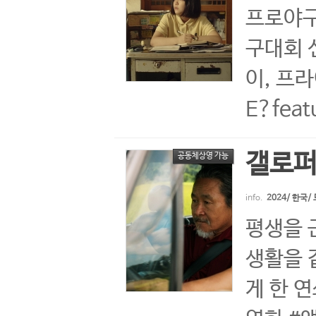
프로야구
구대회 
이, 프라
E?feat
갤로
공동체상영 가능
info.
2024/ 한국/
평생을 
생활을 
게 한 