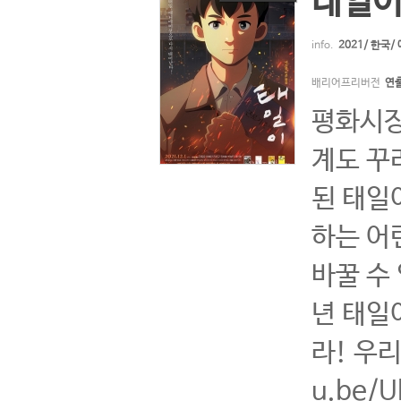
태일
info.
2021/ 한국
배리어프리버전
연
평화시장
계도 꾸
된 태일
하는 어
바꿀 수
년 태일
라! 우리
u.be/