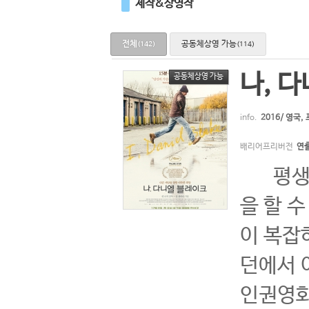
제작&상영작
전체
공동체상영 가능
(142)
(114)
나, 
공동체상영 가능
info.
2016/ 영국,
배리어프리버전
연출
평생을 
을 할 
이 복잡
던에서 
인권영화