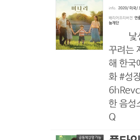
info.
2020/ 미국
배리어프리버전
연출
눔재단
낯선 미
꾸려는 
해 한국
화 #성장
6hRev
한 음성소
Q
공동체상영 가능