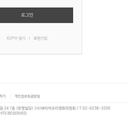
로그인
ID/PW 찾기
|
회원가입
하기
개인정보취급방침
길 24 7층 (창영빌딩) (사)배리어프리영화위원회 / T.02-6238-3200
GHTS RESERVED.