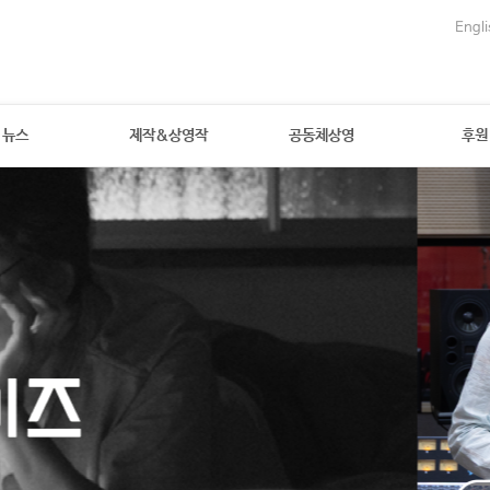
Engli
뉴스
제작&상영작
공동체상영
후원