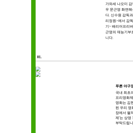
가와세 나오미 감독
우 문근영 화면
다. 신수원 감독
리정원>에서 감독
기> 배리어프리버
근영의 재능기부로
니다.
01.
푸른 야구
국내 최초의
프리영화제'
영화는 김현
된 우리 영
장에서 펼쳐
제'는 상영
부탁드립니