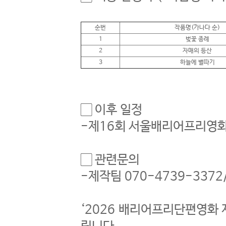
순번
작품명(가나다 순)
1
벚꽃 종례
2
자매의 등산
3
하늘에 별따기
▢ 이후 일정
-제16회 서울배리어프리영화제
▢ 관련문의
-제작팀 070-4739-3372/ 
‘2026 배리어프리단편영화 