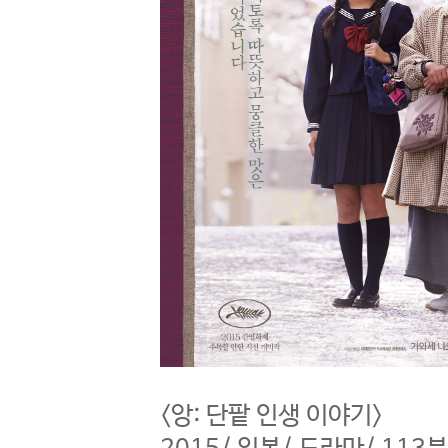
<앙: 단팥 인생 이야기>