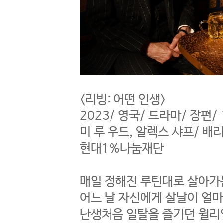
<리빙: 어떤 인생>
2023/ 영국/ 드라마/ 장편/
미 루 우드, 알렉스 샤프/ 
현대1%나눔재단
매일 정해진 루틴대로 살아가
어느 날 자신에게 살날이 얼마
난생처음 일탈을 즐기던 윌