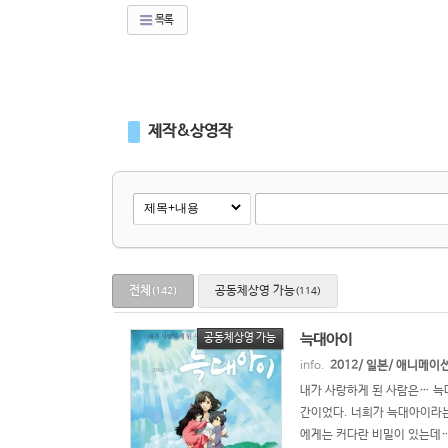
목록
제작&상영작
전체
공동체상영 가능
(142)
(114)
늑대아이
공동체상영 가능
info.
2012/ 일본/ 애니메이
내가 사랑하게 된 사람은… 늑대
간이었다. 너희가 늑대아이라는 
에게는 커다란 비밀이 있는데… 