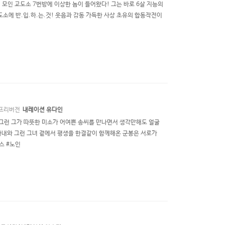
 모인 교도소 7번방에 이상한 놈이 들어왔다! 그는 바로 6살 지능의
소에 반.입.하.는.것! 웃음과 감동 가득한 사상 초유의 합동작전이
프리버전
내레이션 유다인
만석. 그런 그가 따뜻한 미소가 어여쁜 송씨를 만나면서 생각만해도 얼굴
장한 아내와 그런 그녀 곁에서 평생을 한결같이 함께해온 군봉은 서로가
스 #노인