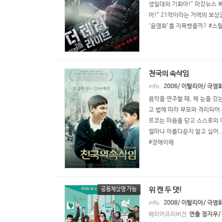
생일대의 기회야!” 마감뉴스 
어!” 21억이라는 거액의 보
‘윤영화’를 지목했을까? #스
천국의 속삭임
info.
2006/ 이탈리아/ 극영
음악을 연주할 때, 왜 눈을 감
고 법에 따라 부모와 격리되어 
르코는 마음을 닫고 스스로의 어
얼마나 아름다운지 알고 싶어..
#장애이해
위 캔 두 댓!
공동체상영 가능
info.
2008/ 이탈리아/ 극영
배리어프리버전
연출 정지우/