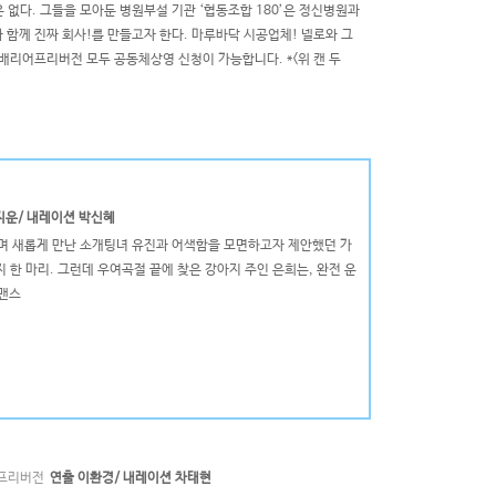
 없다. 그들을 모아둔 병원부설 기관 ‘협동조합 180’은 정신병원과
 함께 진짜 회사!를 만들고자 한다. 마루바닥 시공업체! 넬로와 그
과 배리어프리버전 모두 공동체상영 신청이 가능합니다. *<위 캔 두
지운/ 내레이션 박신혜
하며 새롭게 만난 소개팅녀 유진과 어색함을 모면하고자 제안했던 가
한 마리. 그런데 우여곡절 끝에 찾은 강아지 주인 은희는, 완전 운
로맨스
프리버전
연출 이환경/ 내레이션 차태현