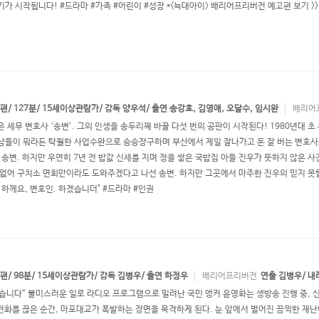
가 시작됩니다! #드라마 #가족 #어린이 #성장 *<늑대아이> 배리어프리버전 예고편 보기 >>
 장편/ 127분/ 15세이상관람가/ 감독 양우석/ 출연 송강호, 김영애, 오달수, 임시완
배리어
은 세무 변호사 ‘송변’. 그의 인생을 송두리째 바꿀 다섯 번의 공판이 시작된다! 1980년대 초
남들이 뭐라든 탁월한 사업수완으로 승승장구하며 부산에서 제일 잘나가고 돈 잘 버는 변호사로
 송변. 하지만 우연히 7년 전 밥값 신세를 지며 정을 쌓은 국밥집 아들 진우가 뜻하지 않은 
 없어 구치소 면회만이라도 도와주겠다고 나선 송변. 하지만 그곳에서 마주한 진우의 믿지 못
가 하께요, 변호인. 하겠습니더" #드라마 #인권
 장편/ 98분/ 15세이상관람가/ 감독 김병우/ 출연 하정우
배리어프리버전
연출 김병우/ 
습니다” 불미스러운 일로 라디오 프로그램으로 밀려난 국민 앵커 윤영화는 생방송 진행 중, 
전화를 끊은 순간, 마포대교가 폭발하는 장면을 목격하게 된다. 눈 앞에서 벌어진 끔찍한 재난이