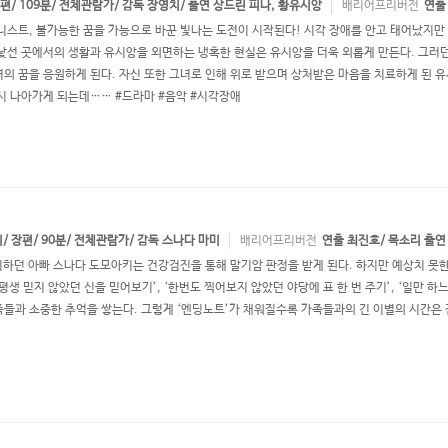
 장편/ 109분/ 전체관람가/ 감독 장영치/ 출연 상드린 피나, 황유시앙
배리어프리버전
연출
니스트, 불가능한 꿈을 가능으로 바꾼 빛나는 도전이 시작된다! 시각 장애를 안고 태어났지만
낯선 곳에서의 생활과 유시앙을 외면하는 냉혹한 현실은 유시앙을 더욱 외롭게 만든다. 그러던
의 꿈을 응원하게 된다. 자신 또한 그녀로 인해 위로 받으며 상처받은 마음을 치료하게 된 
시 나아가게 되는데…… #드라마 #음악 #시각장애
리/ 장편/ 90분/ 전체관람가/ 감독 스나다 마미
배리어프리버전
연출 최진호/ 목소리 출연
비하던 아빠 스나다 도모아키는 건강검진을 통해 말기암 판정을 받게 된다. 하지만 예상치 
‘평생 믿지 않았던 신을 믿어보기’, ‘한번도 찍어보지 않았던 야당에 표 한 번 주기’, ‘일만 
들과 소중한 추억을 쌓는다. 그렇게 ‘엔딩노트’가 채워질수록 가족들과의 긴 이별의 시간은 점