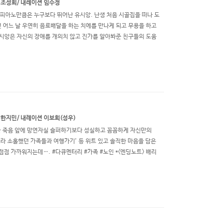
 조성희/ 내레이션 임수정
 피아노만큼은 누구보다 뛰어난 유시앙. 난생 처음 시골집을 떠나 도
 어느 날 우연히 음료배달을 하는 치에를 만나게 되고 무용을 하고
유시앙은 자신의 장애를 개의치 않고 진가를 알아봐준 친구들의 도움
 한지민/ 내레이션 이보희(성우)
못한 죽음 앞에 망연자실 슬퍼하기보다 성실하고 꼼꼼하게 자신만의
하느라 소홀했던 가족들과 여행가기’ 등 위트 있고 솔직한 마음을 담은
점 가까워지는데…. #다큐멘터리 #가족 #노인 *<엔딩노트> 배리