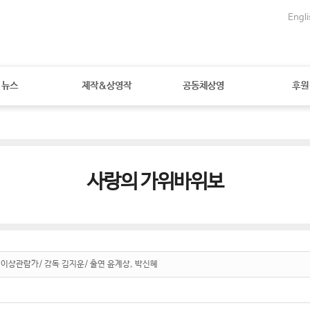
5,
5,
Engli
뉴스
제작&상영작
공동체상영
후원
사랑의 가위바위보
12세이상관람가/ 감독 김지운/ 출연 윤계상, 박신혜