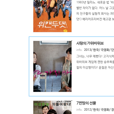
1983년 밀라노. 새로운 법 
별반 차이가 없다. 어느 날 
의 친구들의 실험적 회사는 과연
댓!> 배리어프리버전 예고편 보
사랑의 가위바위보
info.
2013/ 한국/ 극영화/
그녀는, 너무 예뻤다! 고지식
위바위보 게임에 괜한 승부욕을
철의 이상형이다! 운철은 자신
7번방의 선물
info.
2012/ 한국/ 극영화/