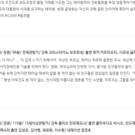
복귀 조건으로 보도국장과 물밑 거래를 시도한 그는 테러범과의 전화통화를 독점 생중계하기에 이
상금과 대통령의 사과를 요구하는 테러범. 한편 윤영화는 자신의 귀에 꽂힌 인이어에 폭탄이 설
릴러 #드라마 #범죄물
화/ 장편/ 96분/ 전체관람가/ 감독 크리스티아노 보르토네/ 출연 루카 카프리오티, 시모네 굴
는 지 아니? ... 더 깊게 느끼기 위해서야. 자상한 부모님, 뛰어난 외모와 총명한 두뇌. 세상
시각장애인용 기술을 익혀야 한다. 영화, 부모님과의 단란한 식사, 즐거운 친구들과의 놀이... 
둠 속에 갇히지만 태어날 때부터 앞을 본 적이 없는 새 친구들은 끊임없이 질문을 던진다. “
.” 평생 아무것도 본 적이 없는, 천사처럼 아름다운 영혼을 가진 소년들, 미르코는 그들을 위
화/ 장편/ 110분/ 15세이상관람가/ 감독 줄리오 만프레도냐/ 출연 클라우디오 비시오, 안드
 목소리 출연 김성균, 김서형, 최유화, 이수현/ 내레이션 정경호