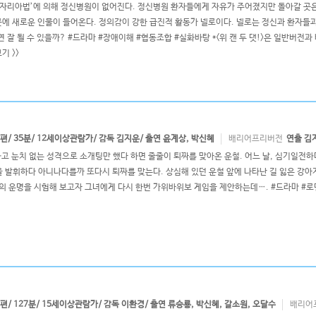
‘바자리아법’에 의해 정신병원이 없어진다. 정신병원 환자들에게 자유가 주어졌지만 돌아갈 곳은
그곳에 새로운 인물이 들어온다. 정의감이 강한 급진적 활동가 넬로이다. 넬로는 정신과 환자들과
 잘 될 수 있을까? #드라마 #장애이해 #협동조합 #실화바탕 *<위 캔 두 댓!>은 일반버전
기 >>
 단편/ 35분/ 12세이상관람가/ 감독 김지운/ 출연 윤계상, 박신혜
배리어프리버전
연출 김
하고 눈치 없는 성격으로 소개팅만 했다 하면 줄줄이 퇴짜를 맞아온 운철. 어느 날, 심기일전
 발휘하다 아니나다를까 또다시 퇴짜를 맞는다. 상심해 있던 운철 앞에 나타난 길 잃은 강아지 
의 운명을 시험해 보고자 그녀에게 다시 한번 가위바위보 게임을 제안하는데…. #드라마 #
 장편/ 127분/ 15세이상관람가/ 감독 이환경/ 출연 류승룡, 박신혜, 갈소원, 오달수
배리어