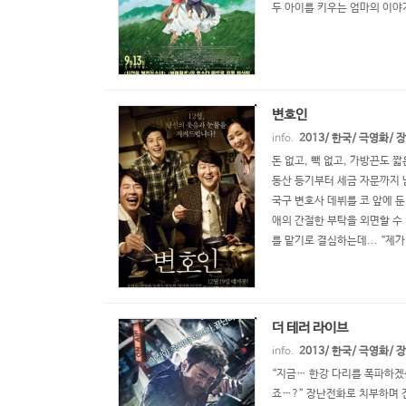
두 아이를 키우는 엄마의 이야기
변호인
info.
2013/ 한국/ 극영화/
돈 없고, 빽 없고, 가방끈도 짧
동산 등기부터 세금 자문까지 
국구 변호사 데뷔를 코 앞에 둔
애의 간절한 부탁을 외면할 수
를 맡기로 결심하는데... “제
더 테러 라이브
info.
2013/ 한국/ 극영화/
“지금… 한강 다리를 폭파하겠
죠…?” 장난전화로 치부하며 