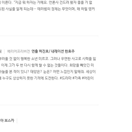
른다. “지금 뭐 하자는 거예요. 언론사 건드려 봤자 좋을 거 없
치된 사실을 알게 되는데… 테러범의 정체는 무엇이며, 왜 하필 앵커
리
배리어프리버전
연출 허진호/ 내레이션 한효주
에 부러울 것 없이 행복한 소년 미르코. 그러나 우연한 사고로 시력을 잃
이제 그가 두 번 다시 함께 할 수 없는 것들이다. 희망을 빼앗긴 미
하늘을 본 적이 있니? 태양은? 눈은? 어떤 느낌인지 말해줘. 세상이
해 누구도 상상하지 못한 기적에 도전한다. #드라마 #가족 #어린이
레아 보스카