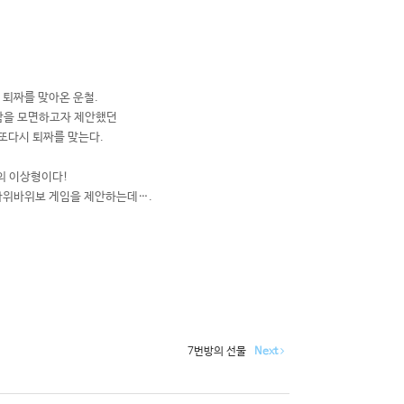
 퇴짜를 맞아온 운철.
색함을 모면하고자 제안했던
또다시 퇴짜를 맞는다.
의 이상형이다!
가위바위보 게임을 제안하는데….
7번방의 선물
Next