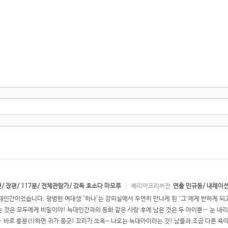
션/ 장편/ 117분/ 전체관람가/ 감독 호소다 마모루
배리어프리버전
연출 민규동/ 내레이
인간이었습니다. 평범한 여대생 '하나'는 강의실에서 우연히 만나게 된 ‘그’에게 반하게 되고,
것은 모두에게 비밀이야! 늑대인간과의 동화 같은 사랑 후에 남은 것은 두 아이뿐… 눈 내리는 
바로 흥분(!)하면 귀가 쫑긋! 꼬리가 쏘옥~ 나오는 늑대아이라는 것! 남들과 조금 다른 육