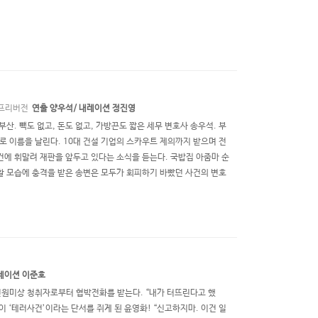
프리버전
연출 양우석/ 내레이션 정진영
 부산. 빽도 없고, 돈도 없고, 가방끈도 짧은 세무 변호사 송우석. 부
 이름을 날린다. 10대 건설 기업의 스카우트 제의까지 받으며 전
사건에 휘말려 재판을 앞두고 있다는 소식을 듣는다. 국밥집 아줌마 순
할 모습에 충격을 받은 송변은 모두가 회피하기 바빴던 사건의 변호
내레이션 이준호
신원미상 청취자로부터 협박전화를 받는다. “내가 터뜨린다고 했
 ‘테러사건’이라는 단서를 쥐게 된 윤영화! “신고하지마. 이건 일