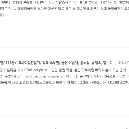
들어왔다! 흥행킹 류승룡! 세상에서 가장 사랑스러운 '딸바보'로 돌아오다! 최악의 흉악범들이
 살아온 7번방 패밀리들에게 떨어진 미션은 바로 용구 딸 예승이를 외부인 절대 출입금지인 교도
코미디
 장편/ 118분/ 15세이상관람가/ 감독 추창민/ 출연 이순재, 윤소정, 송재호, 김수미
배리어
장 아름다운 고백! This couple is… 입만 열면 까칠, 눈만 마주치면 버럭 대는 까도남 
을 시작하게 된다. and the other couple is… 아이다운 순진함과 사랑스러움으로 무
이들을 이 세상 최고의 로맨티스트들로 만들어 준 한 마디, 그대를 사랑합니다. #드라마 #로맨