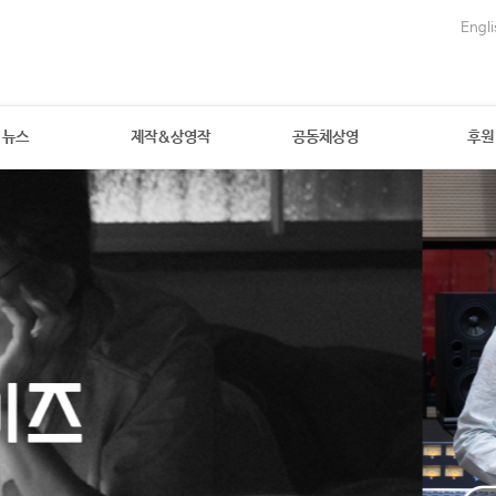
Engli
뉴스
제작&상영작
공동체상영
후원