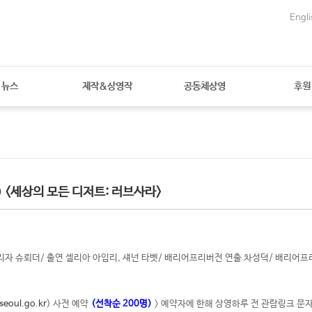
Engli
뉴스
제작&상영작
공동체상영
후원
<세상의 모든 디저트: 러브사라>
독 엘리자 슈뢰더/ 출연 셀리아 아임리, 섀넌 타벳/ 배리어프리버전 연출 차성덕/ 배리어
seoul.go.kr
) 사전 예약
(선착순 200명)
> 예약자에 한해 상영하루 전 관람링크 문자