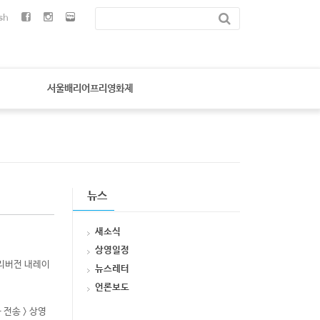
sh
서울배리어프리영화제
뉴스
새소식
상영일정
프리버전 내레이
뉴스레터
언론보도
 전송 > 상영