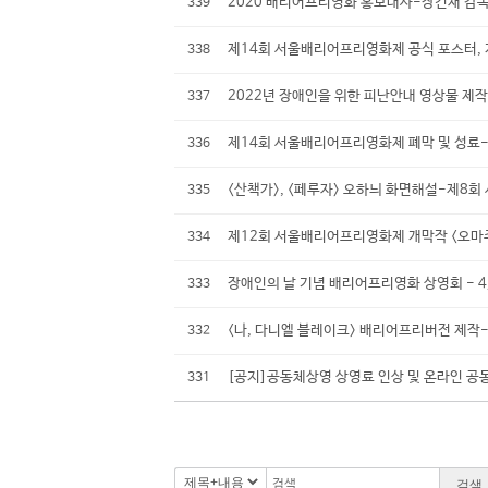
2020 배리어프리영화 홍보대사-장건재 감독,
339
제14회 서울배리어프리영화제 공식 포스터, 개
338
2022년 장애인을 위한 피난안내 영상물 제작
337
제14회 서울배리어프리영화제 폐막 및 성료
336
<산책가>, <페루자> 오하늬 화면해설-제8
335
제12회 서울배리어프리영화제 개막작 <오마주
334
장애인의 날 기념 배리어프리영화 상영회 - 4
333
<나, 다니엘 블레이크> 배리어프리버전 제작
332
[공지]공동체상영 상영료 인상 및 온라인 공
331
검색