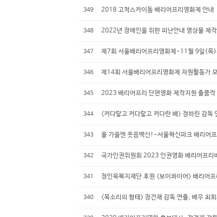
2018 고척스카이돔 배리어프리영화제 안내
349
2022년 장애인을 위한 피난안내 영상물 제
348
제7회 서울배리어프리영화제-11월 9일(목
347
제14회 서울배리어프리영화제 자원활동가 모집(
346
2023 배리어프리 단편영화 제작지원 출품작 공
345
<커다랗고 커다랗고 커다란 배> 정하린 감독
344
올 가을엔 웃음백신!-서울혁신파크 배리어프
343
국가인권위원회 2023 인권영화 배리어프리버전
342
정인욱복지재단 후원 <보이콰이어> 배리어프
341
<목소리의 형태> 장건재 감독 연출, 배우 
340