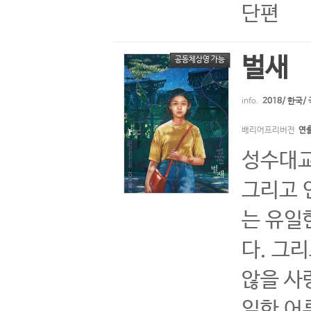
단편
벌새
공동체상영 가능
info.
2018/ 한국
배리어프리버전
연
성수대교
그리고 
는 유일
다. 그
않을 사
일한 어