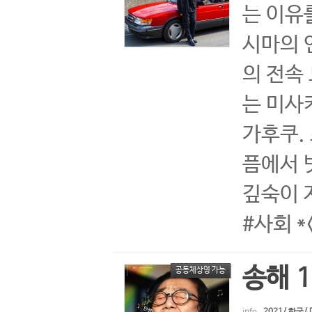
는 이유
시마의 
의 전속
는 미사
가후쿠.
픔에서 
깊숙이 
#사회 
송해 1
공동체상영 가능
info.
2021/ 한국