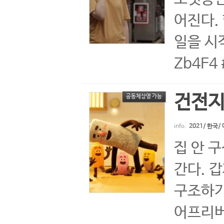
어진다.
일을 시작
Zb4F4
건전지
공동체상영 가능
info.
2021/ 한국
집 안 
간다. 
구조하기
어프리버전