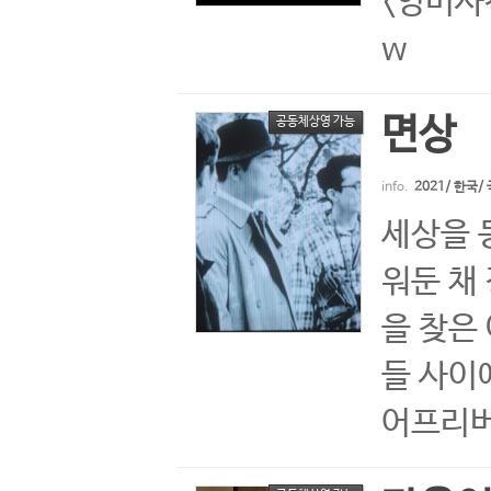
<영미사진
w
면상
공동체상영 가능
info.
2021/ 한국
세상을 
워둔 채
을 찾은
들 사이
어프리버전