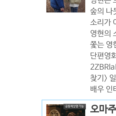
영현은 
숲의 나
소리가 
영현의 
쫓는 영
단편영화 
2ZBRIa
찾기> 일
배우 인터뷰
오마
공동체상영 가능