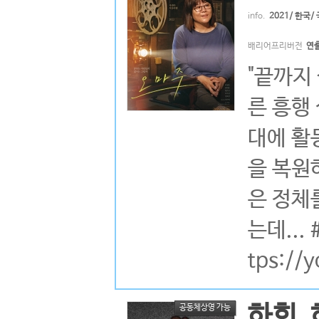
info.
2021/ 한국
배리어프리버전
연
"끝까지
른 흥행
대에 활
을 복원
은 정체
는데..
tps://
하회, 
공동체상영 가능