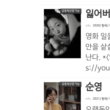
잃어버
공동체상영 가능
info.
2020/ 한국
영화 일
안을 샅
난다. 
s://y
순영
공동체상영 가능
info.
2021/ 한국
오랫동안