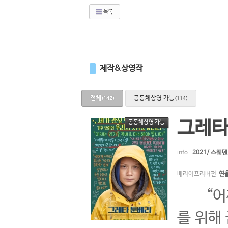
목록
제작&상영작
전체
공동체상영 가능
(142)
(114)
그레타
공동체상영 가능
info.
2021/ 스웨
배리어프리버전
연출
“어째서
를 위해