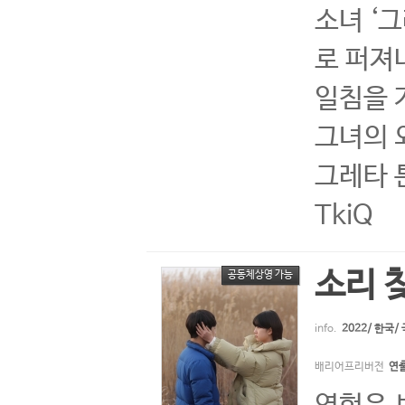
소녀 ‘
로 퍼져
일침을 
그녀의 
그레타 툰
TkiQ
소리 
공동체상영 가능
info.
2022/ 한국
배리어프리버전
연