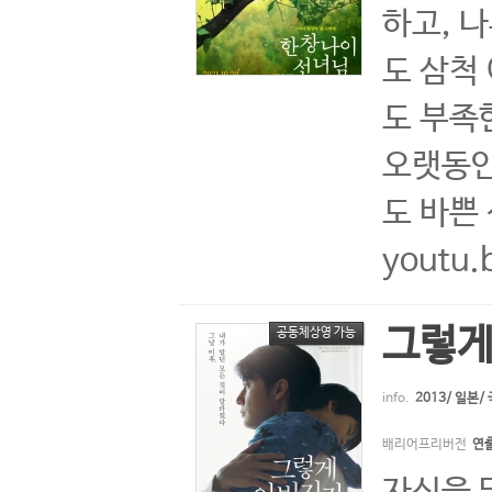
하고, 
도 삼척
도 부족한
오랫동안
도 바쁜 
youtu
그렇게
공동체상영 가능
info.
2013/ 일본
배리어프리버전
연출