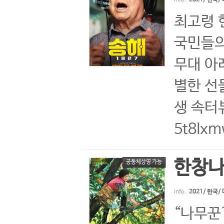
최고령 
국민들의
무대 아
별한 선
생 속터뷰
5t8Ix
한창나
공동체상영 가능
info.
2021/ 한국
“나무꾼