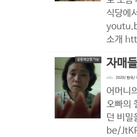
로 조금
식당에서 
youtu
소개 ht
자매들
공동체상영 가능
info.
2020/ 한국
어머니의
오빠의 
던 비밀을
be/Jt