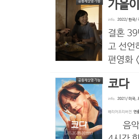
가을이
공동체상영 가능
info.
2022/ 한국
결혼 3
고 선언
편영화 <
코다
공동체상영 가능
info.
2021/ 미국
배리어프리버전
연출
음악의 
4시간 