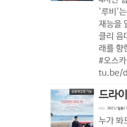
'루비'
재능을 
클리 음
래를 향
#오스카
tu.be
드라이
공동체상영 가능
info.
2021/ 일본
누가 봐