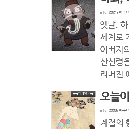
info.
2021/ 한국
옛날, 
세계로 
아버지의
산신령을 
리버전 예
오늘
공동체상영 가능
info.
2003/ 한국
계절의 