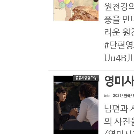
원천강의
풍을 만
리운 원
#단편영화
Uu4BJI
영미
공동체상영 가능
info.
2021/ 한국
남편과 
의 사진