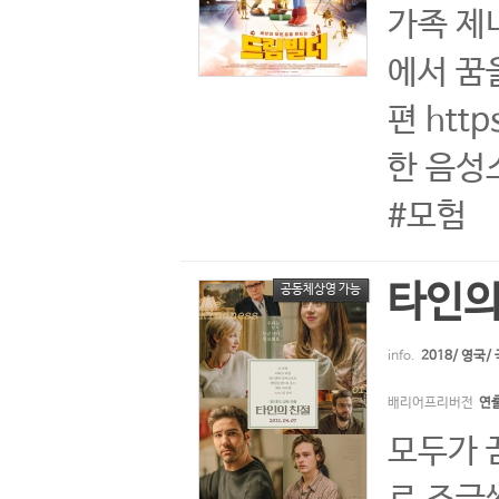
가족 제
에서 꿈
편 htt
한 음성소
#모험
타인의
공동체상영 가능
info.
2018/ 영국
배리어프리버전
연
모두가 