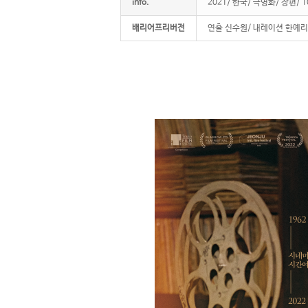
info.
2021/ 한국/ 극영화/ 장편/
배리어프리버전
연출 신수원/ 내레이션 한예