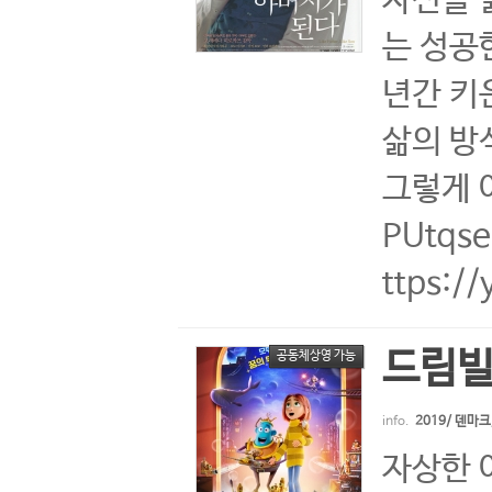
자신을 
는 성공
년간 키
삶의 방
그렇게 아
PUtq
ttps:
드림
공동체상영 가능
info.
2019/ 덴마
자상한 