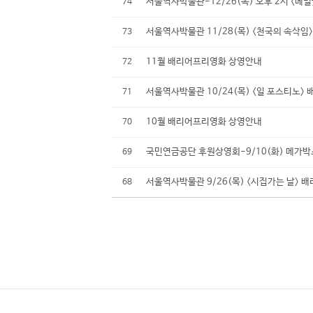
서울역사박물관-12/26(목) 오후 2시 <메밀
74
서울역사박물관 11/28(목) <천국의 속삭
73
11월 배리어프리영화 상영안내
72
서울역사박물관 10/24(목) <일 포스티노>
71
10월 배리어프리영화 상영안내
70
국민연금공단 후원상영회-9/10(화) 메가박
69
서울역사박물관 9/26(목) <시집가는 날> 
68