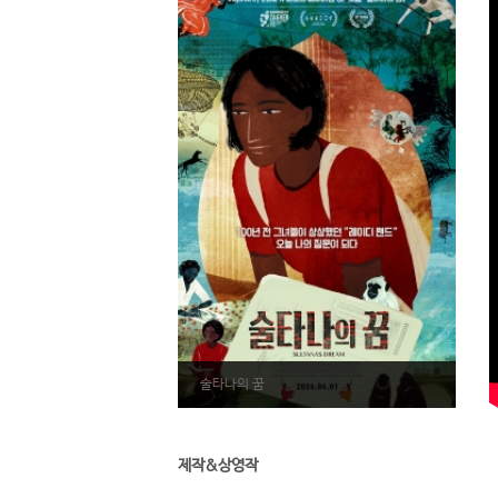
술타나의 꿈
제작&상영작